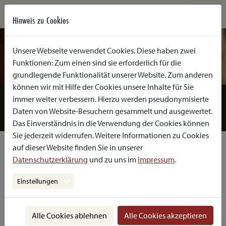
Hinweis zu Cookies
Unsere Webseite verwendet Cookies. Diese haben zwei
Funktionen: Zum einen sind sie erforderlich für die
grundlegende Funktionalität unserer Website. Zum anderen
können wir mit Hilfe der Cookies unsere Inhalte für Sie
SPIELPLAN
PRODUKTIONEN DER SAISON
ARCHIV
immer weiter verbessern. Hierzu werden pseudonymisierte
Daten von Website-Besuchern gesammelt und ausgewertet.
URAUFFÜHRUNGEN
KÜNSTLERINNEN
Das Einverständnis in die Verwendung der Cookies können
Sie jederzeit widerrufen. Weitere Informationen zu Cookies
auf dieser Website finden Sie in unserer
Anatol Rieger
Datenschutzerklärung
und zu uns im
Impressum
.
Schauspieler
Einstellungen
Alle Cookies ablehnen
Alle Cookies akzeptieren