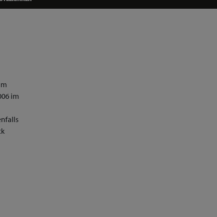
 Im
006 im
nfalls
ck