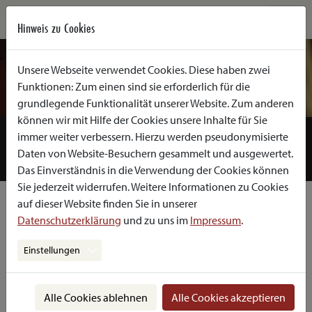
Hinweis zu Cookies
Unsere Webseite verwendet Cookies. Diese haben zwei
Funktionen: Zum einen sind sie erforderlich für die
grundlegende Funktionalität unserer Website. Zum anderen
können wir mit Hilfe der Cookies unsere Inhalte für Sie
SPIELPLAN
PRODUKTIONEN DER SAISON
ARCHIV
immer weiter verbessern. Hierzu werden pseudonymisierte
Daten von Website-Besuchern gesammelt und ausgewertet.
URAUFFÜHRUNGEN
KÜNSTLERINNEN
Das Einverständnis in die Verwendung der Cookies können
Sie jederzeit widerrufen. Weitere Informationen zu Cookies
auf dieser Website finden Sie in unserer
Renate Kienzl
Datenschutzerklärung
und zu uns im
Impressum
.
Autorin, Regisseurin
Einstellungen
Alle Cookies ablehnen
Alle Cookies akzeptieren