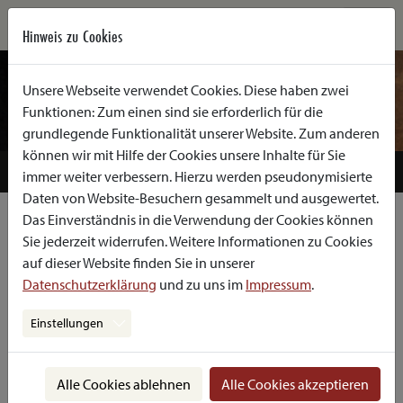
Hinweis zu Cookies
Unsere Webseite verwendet Cookies. Diese haben zwei
Funktionen: Zum einen sind sie erforderlich für die
grundlegende Funktionalität unserer Website. Zum anderen
können wir mit Hilfe der Cookies unsere Inhalte für Sie
ÜBERSICHT
LINKS
MEDIEN
immer weiter verbessern. Hierzu werden pseudonymisierte
Daten von Website-Besuchern gesammelt und ausgewertet.
Das Einverständnis in die Verwendung der Cookies können
Sie jederzeit widerrufen. Weitere Informationen zu Cookies
Österreichische Erstaufführung
auf dieser Website finden Sie in unserer
LIEBESGRÜSSE AUS DER GRUFT
Datenschutzerklärung
und zu uns im
Impressum
.
Scharzer Humor und todsichere Pointen
Hommage an Georg Kreisler
Einstellungen
Musiktheater von
Nici Neiss
mit
Markus Kapp
, und
Nici Neiss
Alle Cookies ablehnen
Alle Cookies akzeptieren