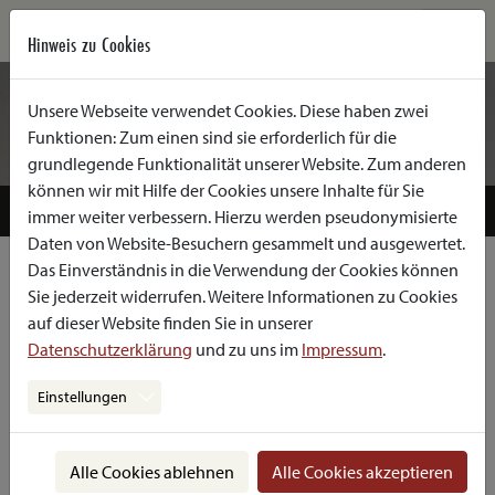
Hinweis zu Cookies
Unsere Webseite verwendet Cookies. Diese haben zwei
Funktionen: Zum einen sind sie erforderlich für die
grundlegende Funktionalität unserer Website. Zum anderen
können wir mit Hilfe der Cookies unsere Inhalte für Sie
ÜBERSICHT
MEDIEN
immer weiter verbessern. Hierzu werden pseudonymisierte
Daten von Website-Besuchern gesammelt und ausgewertet.
Das Einverständnis in die Verwendung der Cookies können
Sie jederzeit widerrufen. Weitere Informationen zu Cookies
HERZSTICH VON BERNHARD GÖRG
auf dieser Website finden Sie in unserer
Zum Stück
Datenschutzerklärung
und zu uns im
Impressum
.
Gerd Horvath, Manager eines Baukonzerns, steht vor dem
ersehnten Karrieresprung: Er soll Generaldirektor werden.
Einstellungen
Soeben hat er das Hearing, auf das er sich mit seinem Coach
vorbereitet hat, gewonnen. Die offizielle Bestellung durch den
Alle Cookies ablehnen
Alle Cookies akzeptieren
Aufsichtsrat ist nur mehr Formsache. Da erreicht ihn und seine