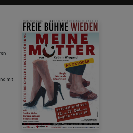
ren
und mit